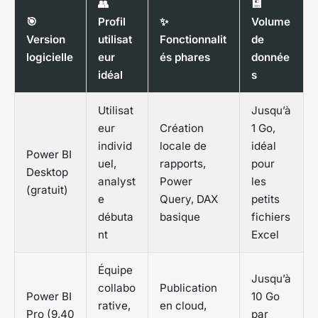
👥
💾
🎯
Profil
✨
Volume
Version
utilisat
Fonctionnalit
de
logicielle
eur
és phares
donnée
idéal
s
Utilisat
Jusqu’à
eur
Création
1 Go,
individ
locale de
idéal
Power BI
uel,
rapports,
pour
Desktop
analyst
Power
les
(gratuit)
e
Query, DAX
petits
débuta
basique
fichiers
nt
Excel
Équipe
Jusqu’à
collabo
Publication
Power BI
10 Go
rative,
en cloud,
Pro (9,40
par