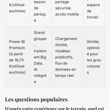
besoin
partage
€/utilisat
espace
de
sécurisé,
eur/mois)
de
partag
accès mobile
travail
e
Grand
groupe
Chargement
Power BI
Illimité,
,
illimité,
Premium
optimis
traitem
modèles
(à partir
é pour
ent Big
prédictifs,
de 18,70
les gros
Data,
flux de
€/utilisat
volume
IA
données en
eur/mois)
s
intégré
temps réel
e
Les questions populaires
D'après votre expérience sur le terrain, quel est