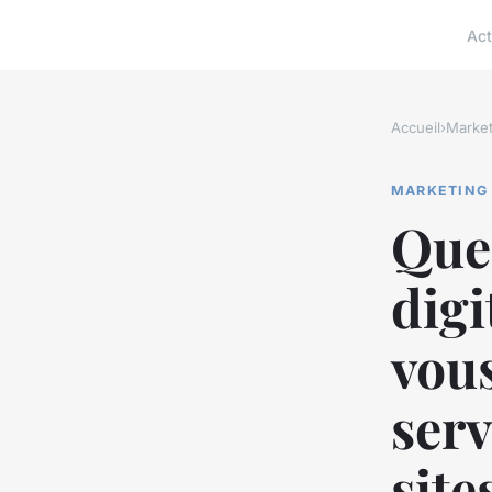
Act
Accueil
›
Market
MARKETING
Quel
dig
vous
serv
site