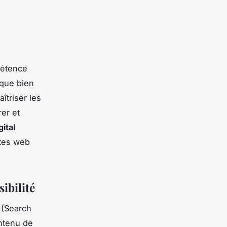
pétence
ique bien
îtriser les
er et
ital
ites web
ibilité
(Search
ontenu de