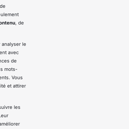
 de
seulement
contenu
, de
 analyser le
sent avec
ances de
es mots-
rents. Vous
té et attirer
suivre les
Leur
améliorer