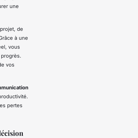
urer une
projet, de
 Grâce à une
éel, vous
 progrès.
 de vos
munication
roductivité.
les pertes
décision