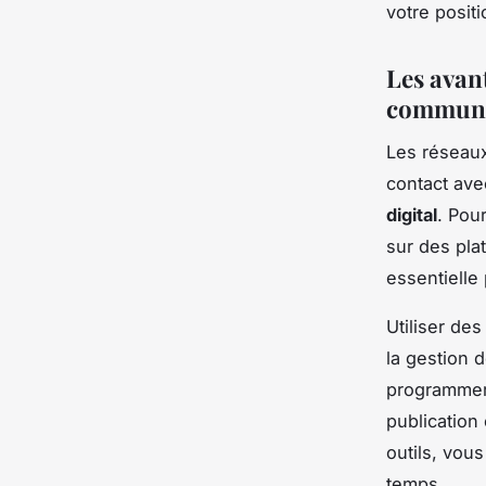
votre posit
Les avan
communic
Les réseaux
contact ave
digital
. Pou
sur des pl
essentielle p
Utiliser de
la gestion 
programmer 
publication
outils, vou
temps.