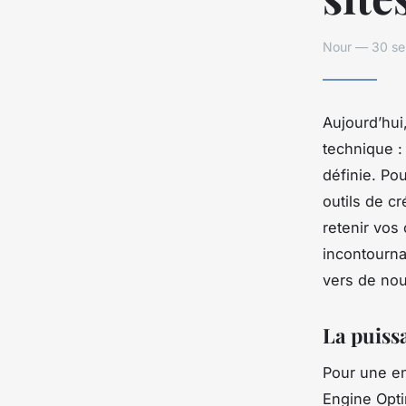
Nour — 30 se
Aujourd’hui
technique :
définie. Po
outils de c
retenir vos 
incontourna
vers de no
La puissa
Pour une en
Engine Optim