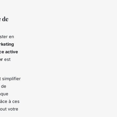
e de
ster en
keting
ce active
er
est
simplifier
 de
aque
râce à ces
out votre