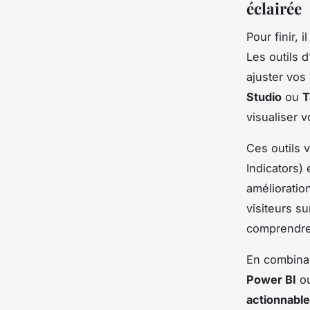
éclairée
Pour finir, 
Les outils 
ajuster vo
Studio
ou
T
visualiser 
Ces outils 
Indicators)
amélioratio
visiteurs s
comprendre 
En combinan
Power BI
o
actionnabl