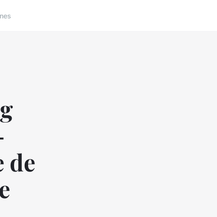
nes
ng
-
e de
e