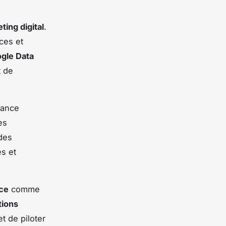
ting digital
.
ces et
gle Data
t de
mance
es
des
es et
nce
comme
tions
t de piloter