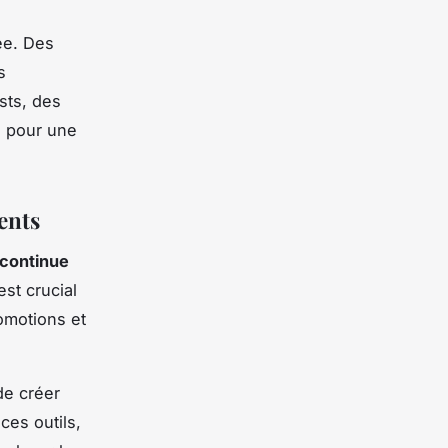
ée. Des
s
sts, des
s pour une
ients
 continue
st crucial
omotions et
de créer
ces outils,