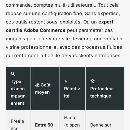
commande, comptes multi-utilisateurs… Tout cela
repose sur une configuration fine. Sans expertise,
ces outils restent sous-exploités. Or, un
expert
certifié Adobe Commerce
peut paramétrer ces
modules pour que votre site devienne une véritable
vitrine professionnelle, avec des processus fluides
qui renforcent la fidélité de vos clients entreprises.
🔍
Type
⚡
🛠️
💰 Coût
d’acco
Réactiv
Profondeur
moyen
mpagn
ité
technique
ement
Haute
Freela
Entre 50
(dispon
Bonne sur
nce