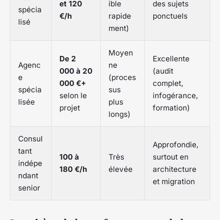
et 120
ible
des sujets
spécia
€/h
rapide
ponctuels
lisé
ment)
Moyen
De 2
Excellente
Agenc
ne
000 à 20
(audit
e
(proces
000 €+
complet,
spécia
sus
selon le
infogérance,
lisée
plus
projet
formation)
longs)
Consul
Approfondie,
tant
100 à
Très
surtout en
indépe
180 €/h
élevée
architecture
ndant
et migration
senior