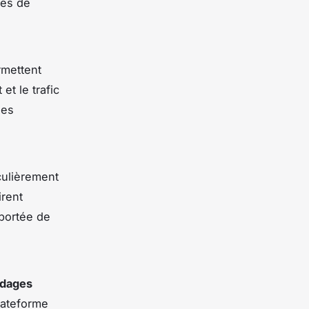
pes de
mettent
t le trafic
ses
culièrement
irent
 portée de
dages
lateforme