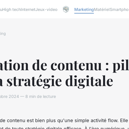
u
High tech
Internet
Jeux-video
Marketing
Matériel
Smartpho
ing
tion de contenu : pil
a stratégie digitale
obre 2024 — 8 min de lecture
 de contenu est bien plus qu'une simple activité flow. Elle
t de toute stratégie digitale efficace. À l'ère numérique,