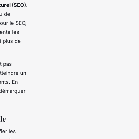
urel (SEO)
.
nu de
pour le SEO,
ente les
i plus de
t pas
tteindre un
ents. En
e démarquer
le
fier les