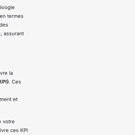
Google
 en termes
 des
u, assurant
vre la
KPI)
. Ces
ement et
e votre
ivre ces KPI