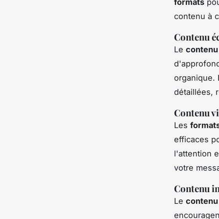
formats
pou
contenu à c
Contenu éc
Le
contenu 
d'approfond
organique.
détaillées, 
Contenu vi
Les
formats
efficaces p
l'attention
votre mess
Contenu in
Le
contenu 
encouragent