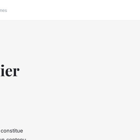
nes
ier
 constitue
 un contenu