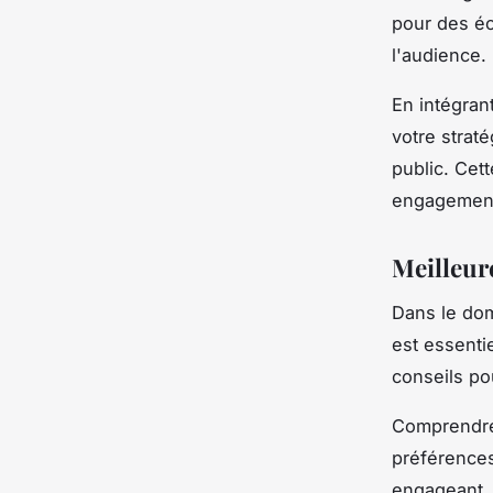
pour des éc
l'audience.
En intégran
votre strat
public. Cet
engagement 
Meilleur
Dans le do
est essentie
conseils pou
Comprendre 
préférences
engageant.