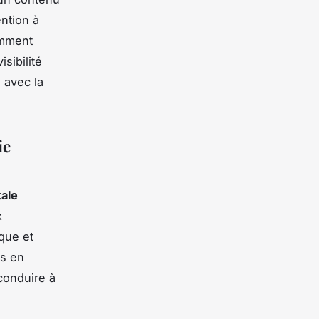
ention à
omment
sibilité
 avec la
ie
tale
x
que et
ts en
conduire à