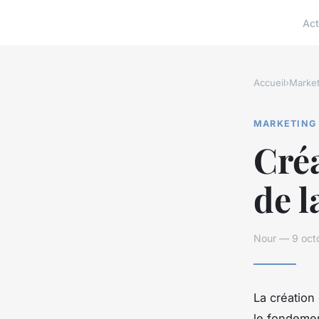
Act
Accueil
›
Market
MARKETING
Créa
de l
Nour — 9 oct
La création
le fondemen