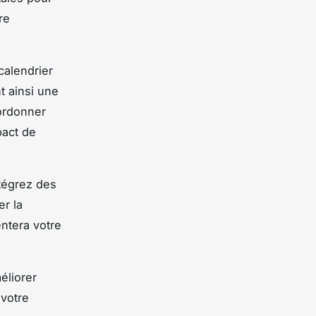
re
calendrier
t ainsi une
ordonner
pact de
ntégrez des
er la
ntera votre
éliorer
 votre