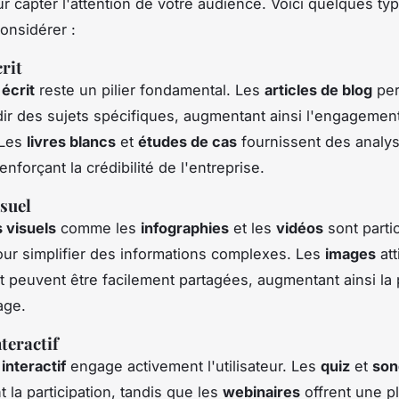
r capter l'attention de votre audience. Voici quelques ty
onsidérer :
rit
écrit
reste un pilier fondamental. Les
articles de blog
per
ir des sujets spécifiques, augmentant ainsi l'engagement e
 Les
livres blancs
et
études de cas
fournissent des analy
renforçant la crédibilité de l'entreprise.
suel
 visuels
comme les
infographies
et les
vidéos
sont parti
our simplifier des informations complexes. Les
images
att
 et peuvent être facilement partagées, augmentant ainsi la
age.
teractif
interactif
engage activement l'utilisateur. Les
quiz
et
son
 la participation, tandis que les
webinaires
offrent une p