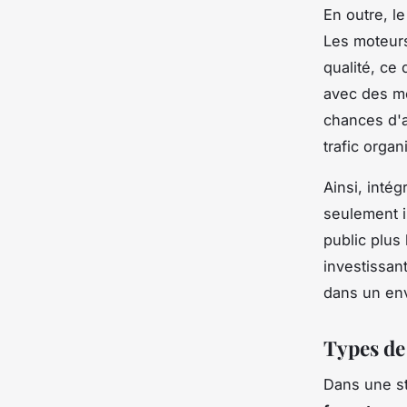
En outre, le
Les moteurs
qualité, ce 
avec des mo
chances d'a
trafic organ
Ainsi, intég
seulement i
public plus 
investissan
dans un env
Types de 
Dans une s