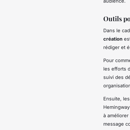
audience.
Outils p
Dans le cad
création
est
rédiger et 
Pour comme
les efforts 
suivi des d
organisatio
Ensuite, le
Hemingway s
à améliorer 
message coh