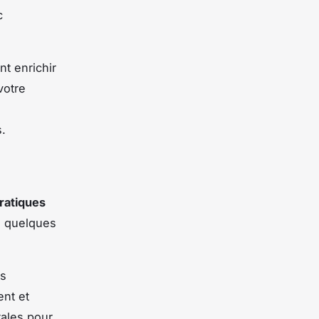
c
t enrichir
votre
s.
ratiques
ci quelques
es
ent et
ales pour